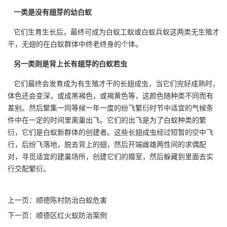
一类是没有翅芽的幼白蚁
它们生育生长后，最终可成为
白蚁工蚁
或白蚁兵蚁这两类无生殖才
干，无翅的在白蚁群体中终老终身的个体。
另一类则是背上长有翅芽的白蚁若虫
它们最终会发育成为有生殖才干的长翅成虫，当它们完好成熟时，
体色还会变深，或成黑褐色，或褐黄色等，这颜色随种类不同而有
差别。然后聚集一同等候一年一度的纷飞繁衍时节中适宜的气候条
件中在一定的时间里
离巢出飞。
它们的出飞是为了白蚁种类的繁
衍，它们是白蚁新群体的创建者。这些长翅成虫经过短暂的空中飞
行，后纷飞落地，脱去背上的翅，然后开端雌雄两性间的求偶配
对，寻觅适宜的建巢场所，创建它们的婚室，然后躲藏到里面去实
行交配繁衍。
上一页：
顺德陈村防治白蚁危害
下一页：
顺德区红火蚁防治案例