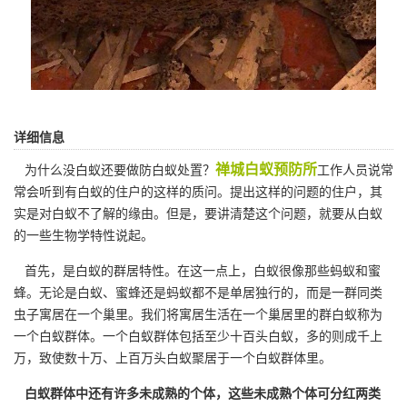
详细信息
禅城白蚁预防所
为什么没白蚁还要做防白蚁处置？
工作人员说常
常会听到有白蚁的住户的这样的质问。提出这样的问题的住户，其
实是对白蚁不了解的缘由。但是，要讲清楚这个问题，就要从白蚁
的一些生物学特性说起。
首先，是白蚁的群居特性。在这一点上，白蚁很像那些蚂蚁和蜜
蜂。无论是白蚁、蜜蜂还是蚂蚁都不是
单居独行
的，而是一群同类
虫子寓居在一个巢里。我们将寓居生活在一个巢居里的群白蚁称为
一个白蚁群体。一个白蚁群体包括至少十百头白蚁，多的则成千上
万，致使数十万、上百万头白蚁聚居于一个白蚁群体里。
白蚁群体中还有许多未成熟的个体，这些未成熟个体可分红两类