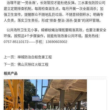
治理不是“一劳永逸”，长效管控才能杜绝反弹。三水害虫防控公司
建立定期排查机制，每周检查滋生点，每月开展一次全面消杀；加
强卫生宣传，提醒群众不随地乱扔垃圾、不随意倾倒积水；明确专
人负责，落实卫生责任，形成“排查-整治-消杀-复查”的闭环管理。
公共场所卫生无小事，蟑螂蚊蝇治理既要精准高效，也要注重安全
环保。按照这4个步骤操作，就能有效改善
公共环境
。服务热线：
0757-85110172——手机：13690603002
上一页：
禅城防治白蚁危害工程
下一页：
佛山灭除红火蚁工程
相关产品