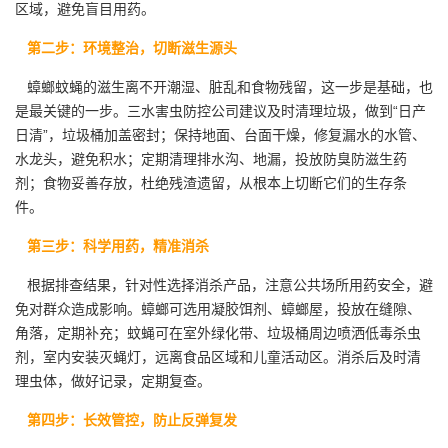
区域，避免盲目用药。
第二步：环境整治，切断滋生源头
蟑螂蚊蝇的滋生离不开潮湿、脏乱和食物残留，这一步是基础，也
是最关键的一步。三水害虫防控公司建议及时清理垃圾，做到“日产
日清”，垃圾桶加盖密封；保持地面、台面干燥，修复漏水的水管、
水龙头，避免积水；定期清理排水沟、地漏，投放防臭防
滋生药
剂
；食物妥善存放，杜绝残渣遗留，从根本上切断它们的生存条
件。
第三步：科学用药，精准消杀
根据排查结果，针对性选择消杀产品，注意公共场所
用药安全
，避
免对群众造成影响。蟑螂可选用凝胶饵剂、蟑螂屋，投放在缝隙、
角落，定期补充；蚊蝇可在室外绿化带、垃圾桶周边喷洒低毒杀虫
剂，室内安装灭蝇灯，远离食品区域和儿童活动区。消杀后及时清
理虫体，做好记录，定期复查。
第四步：长效管控，防止反弹复发