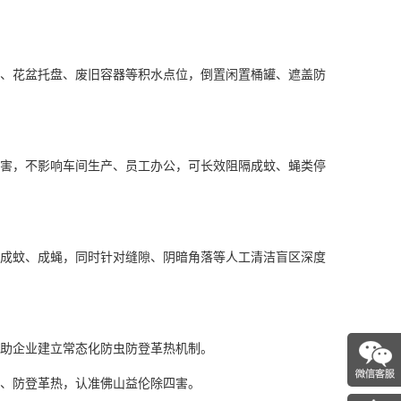
、花盆托盘、废旧容器等积水点位，倒置闲置桶罐、遮盖防
害，不影响车间生产、员工办公，可长效阻隔成蚊、蝇类停
成蚊、成蝇，同时针对缝隙、阴暗角落等人工清洁盲区深度
助企业建立常态化防虫防登革热机制。
、防登革热，认准佛山益伦除四害。