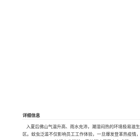
详细信息
入夏后佛山气温升高、雨水充沛，潮湿闷热的环境极易滋生
区。蚊虫泛滥不仅影响员工工作体验，一旦爆发登革热疫情