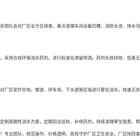
杀团队会对厂区全方位排查，重点清理车间设备凹槽、消防水池、排水沟
，采用合规环保消杀药剂，进行标准化滞留喷洒。药剂长效持效、低毒无
对厂区室外空地、楼道、停车场、下水道等区域进行雾化消杀。快速灭杀
定制周期性消杀方案，定期回访巡检、补喷药剂，持续清理孳生隐患，帮
！专业团队、规范操作、价格透明，高效守护厂区
卫生安全
。厂区除四害