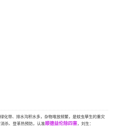
绿化带、排水沟积水多，杂物堆放频繁，是蚊虫孳生的重灾
顺德益伦除四害
害消杀、登革热预防，认准
，刘生：