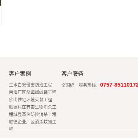
客户案例
客户服务
0757-8511017
三水白蚁侵害防治工程
全国统一服务热线：
南海厂区杀蟑螂蚊蝇工程
佛山住宅环境灭鼠工程
顺德村庄有害生物消杀工
程
禅城登革热防控消杀工程
顺德企业厂区消杀蚊蝇工
程