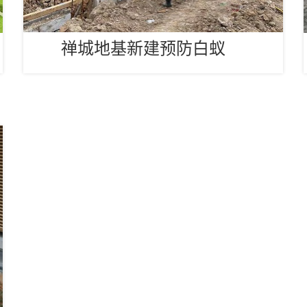
禅城地基新建预防白蚁