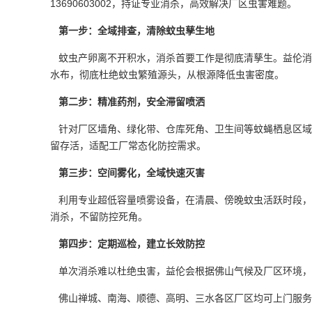
13690603002，持证专业消杀，高效解决厂区虫害难题。
第一步：全域排查，清除蚊虫孳生地
蚊虫产卵
离不开积水，消杀首要工作是彻底清孳生。益伦消
水布，彻底杜绝蚊虫繁殖源头，从根源降低虫害密度。
第二步：精准药剂，安全滞留喷洒
针对厂区墙角、绿化带、仓库死角、卫生间等蚊蝇栖息区域
留存活，适配工厂常态化
防控需求
。
第三步：空间雾化，全域快速灭害
利用专业超低容量喷雾设备，在清晨、傍晚蚊虫活跃时段，
消杀，不留防控死角。
第四步：定期巡检，建立长效防控
单次消杀难以杜绝虫害，益伦会根据佛山气候及厂区环境，
佛山禅城、南海、顺德、高明、三水各区厂区均可上门服务